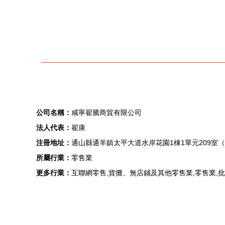
公司名稱：
咸寧翟騰商貿有限公司
法人代表：
翟康
注冊地址：
通山縣通羊鎮太平大道水岸花園1棟1單元209室
所屬行業：
零售業
更多行業：
互聯網零售,貨攤、無店鋪及其他零售業,零售業,