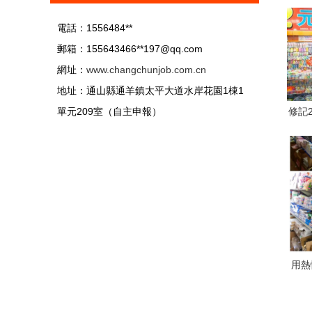
電話：1556484**
郵箱：155643466**
197@qq.com
網址：
www.changchunjob.com.cn
地址：通山縣通羊鎮太平大道水岸花園1棟1
單元209室（自主申報）
修記
用熱
致