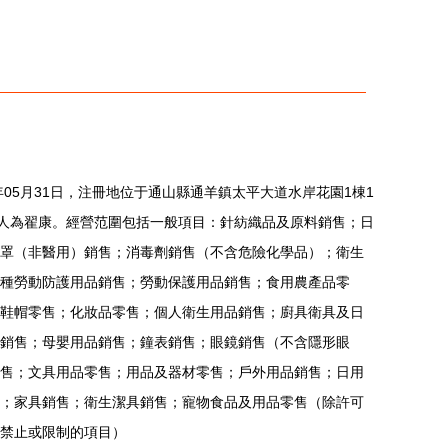
年05月31日，注冊地位于通山縣通羊鎮太平大道水岸花園1棟1
表人為翟康。經營范圍包括一般項目：針紡織品及原料銷售；日
罩（非醫用）銷售；消毒劑銷售（不含危險化學品）；衛生
種勞動防護用品銷售；勞動保護用品銷售；食用農產品零
鞋帽零售；化妝品零售；個人衛生用品銷售；廚具衛具及日
銷售；母嬰用品銷售；鐘表銷售；眼鏡銷售（不含隱形眼
售；文具用品零售；用品及器材零售；戶外用品銷售；日用
；家具銷售；衛生潔具銷售；寵物食品及用品零售（除許可
禁止或限制的項目）