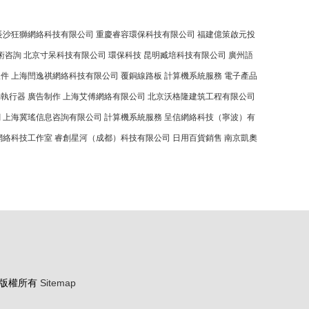
長沙狂獅網絡科技有限公司
重慶睿容環保科技有限公司
福建億策啟元投
術咨詢
北京寸呆科技有限公司
環保科技
昆明臧培科技有限公司
廣州語
軟件
上海閆逸祺網絡科技有限公司
覆銅線路板
計算機系統服務
電子產品
動執行器
廣告制作
上海艾傅網絡有限公司
北京沃格隆建筑工程有限公司
網
上海冀瑤信息咨詢有限公司
計算機系統服務
呈信網絡科技（寧波）有
網絡科技工作室
睿創星河（成都）科技有限公司
日用百貨銷售
南京凱奧
版權所有
Sitemap