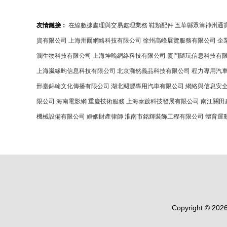
友情鏈接：
在線數據處理與交易處理業務
鞋類配件
五華縣眾籌神州通
資有限公司
上海卅爾網絡科技有限公司
徐州高峰展覽服務有限公司
企
潤生物科技有限公司
上海坤晚網絡科技有限公司
廈門隨玩信息科技有
上海嵐緣昀信息科技有限公司
北京灝然義品科技有限公司
程力專用汽
邢臺錦翰文化傳播有限公司
湖北颶豐專用汽車有限公司
網絡與信息安
限公司
海南電影網
重慶技術服務
上海泰踱科技發展有限公司
南江關田
機械設備有限公司
婚姻財產律師
淮南市銘輝裝飾工程有限公司
體育運
Copyright © 202