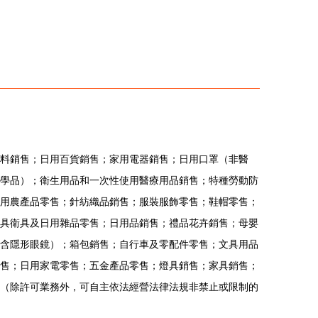
料銷售；日用百貨銷售；家用電器銷售；日用口罩（非醫
學品）；衛生用品和一次性使用醫療用品銷售；特種勞動防
用農產品零售；針紡織品銷售；服裝服飾零售；鞋帽零售；
具衛具及日用雜品零售；日用品銷售；禮品花卉銷售；母嬰
含隱形眼鏡）；箱包銷售；自行車及零配件零售；文具用品
售；日用家電零售；五金產品零售；燈具銷售；家具銷售；
（除許可業務外，可自主依法經營法律法規非禁止或限制的