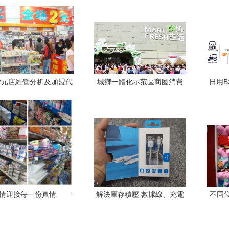
2元店經營分析及加盟代
城鄉一體化示范區商圈消費
日用B
理條件詳解
市場火爆 日用百貨供需兩旺
情迎接每一份真情——
解決庫存積壓 數據線、充電
不同
我的客戶中秋國慶快樂
器、音箱等高性價比貨源的
處理與變現策略