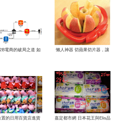
2B電商的破局之道 如
懶人神器 切蘋果切片器，讓
何撬動傳統行業？
生活更輕松的小創意
位置的日用百貨店進貨
嘉定都市網 日本花王與Elis品
選擇策略
牌姨媽巾特惠促銷中