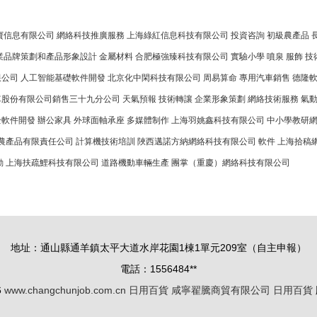
寶信息有限公司
網絡科技推廣服務
上海綠紅信息科技有限公司
投資咨詢
初級農產品
業品牌策劃和產品形象設計
金屬材料
合肥極強臻科技有限公司
實驗小學
噴泉
服飾
技
限公司
人工智能基礎軟件開發
北京化中閑科技有限公司
周易算命
專用汽車銷售
德隆
車股份有限公司銷售三十九分公司
天氣預報
技術轉讓
企業形象策劃
網絡技術服務
氣
全軟件開發
辦公家具
外球面軸承座
多媒體制作
上海羽姚鑫科技有限公司
中小學教研
農產品有限責任公司
計算機技術培訓
陜西邁諾方納網絡科技有限公司
軟件
上海拾稿
動
上海扶疏鯉科技有限公司
道路機動車輛生產
團掌（重慶）網絡科技有限公司
地址：通山縣通羊鎮太平大道水岸花園1棟1單元209室（自主申報）
電話：1556484**
6
www.changchunjob.com.cn
日用百貨
咸寧翟騰商貿有限公司
日用百貨